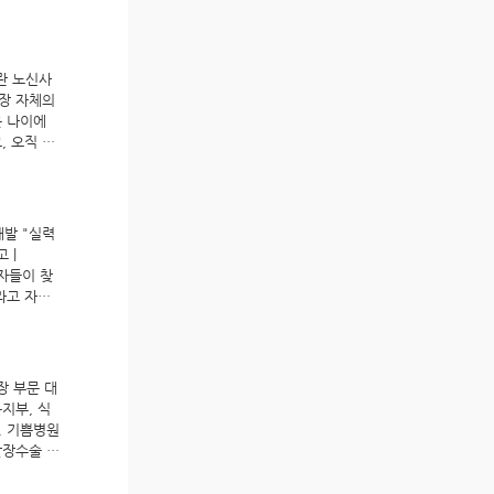
 당연히 재
재발은 탈장
탈장 구멍을
 없다”고
란 노신사
찾아오는 환
장 자체의
은 결코 사
은 나이에
병원, 탈장수
, 오직 탈
쁨병원, 탈
금했습니
모두 인공
해 한명은
다행히 한
개발 "실력
고 지낸다고
 |
공막만큼은
용하지 않
라고 자신
. 대부분의
례에 걸쳐
술하는 목
을 유발하거
 고생하는
킬 수 있습
다. 근거를
장 부문 대
 부작용을
공막 탈장
지부, 식
가 얼마나
 찾아내 구
. 기쁨병원
럼, 높은
. 지금까지
탈장수술 건
오는 탈장
인공막을 덧
100세 이
 수술이기
겨 복벽이
위한 탈장