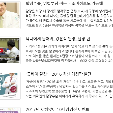
때문에 재발률이 2~5%로 높습니다. 이와 달리, 탈장 원인을 
다시 뜯어지거나 재발이 잦다.인공막을 구멍에 덧대는 수술도 통
탈장수술, 위험부담 적은 국소마취로도 가능해
수술 지원 등 다양한 부분에서 높은 평가를 받았다. 기쁨병원 강
주는 기쁨병원의 ‘무인공막 탈장수술’은 재발 위험이 0.5%에 
작용이 생긴다. '강윤식 무장력 무인공막 탈장수술'은 이런 부작
은 “2001년 한국 최초의 탈장센터를 개설한 이후 10,000건이
다. 우리 병원에는 지금까지 23개국 235명의 외국인 환자분들
탈장은 복강 내 장기를 받쳐주는 근육(복벽)에 구멍이 생기면서 
다. 기쁨병원에서 새 수술법으로 탈장을 고친 국내외 환자는 50
부탈장수술 경험을 바탕으로 기쁨병원만의 ‘무(無)인공막 탈장수
습니다. 그만큼 인공막 탈장수술은 많은 시간과 비용을 투자해서
복강 밖으로 빠져 나오는 증상을 말하는데,자연치유 및 약물치료
이른다. 그중 230여명은 23개국에서 온 해외환자들이다. 병원
했다. 이를 통해 국내 뿐 아니라 해외의 많은 분들이 찾아주시게
고 싶은 수술입니다. 점점 인공막에 대한 인식을 바꿔가는 외국과
가 불가능해 반드시 수술을 통해 치료해야 하는 질환으로 알려져
지난해말 100세, 올초엔 103세 노인의 탈장수술에 성공했다. 
다”며, “메디컬 아시아 시상을 통해 세계1등 탈장센터라는 목표에
내에서는 여전히 부작용에 대한 인식이 낮아 안타깝습니다. * 출처
적으로 탈장수술은 인공막을 이용해 복벽을 만드는 방식으로 진행
탈장을 알기 쉽게 설명한 '굿바이 탈장'이란 책도 펴냈다. 새 수
다가선 것 같아 기쁘다”고 소감을 전했다. <관련 기사>1. 동아일
Kormedi.com(코메디닷컴) News 강윤식 원장 건강칼럼
인공막은 장기 손상, 만성 통증 등의 부작용을 유발할 우려가 있
지 논문을 통해 공개할 예정이다. 탈장은 나이가 들수록 몸속 
아시아 2017 수상병의원-전문특성화병원 부문① ▷ 링크 연결2
발률도 2~5%로높은 편에 속해 수술 시 각별한 주의가 필요하다
호하는 근육층인 복벽이 약해져 구멍이 생기는 병이다. 내장이 
비자뉴스, 기쁨병원,'메디컬아시아' 특성화병원 탈장 부문 대상 
닥터에게 물어봐_강윤식 원장_탈장 편
존 탈장수술의 경우 후유증 동반 위험부담이 큰 전신마취, 척추
뚫고 복벽 밖으로 밀려나오면 큰 통증을 일으킨다. 나이 든 환자가
크 연결3. 병원신문, 기쁨병원, ‘메디컬아시아 2017’ 탈장 부문 
해온 탓에 일부 병원에서는 초고령 환자나 심각한 지병을 가진 
인병'으로도 불리지만 최근엔 무리한 운동 탓에 젊은 환자가 늘고
* 기자 : 탈장은 장기가 제자리에 있지 않고 다른 조직을 통해 
크 연결4. 머니투데이, ‘메디컬아시아 2017, 제10회 대한민국 
장수술 집도 자체를 꺼리기도 했다.이 가운데 지난 2013년 기
원장은 연간 7000여명을 수술하는 세계적인 탈장전문병원 '캐
빠져나오는 것을 탈장이라고 합니다 통계자료에 따르면 지난 20
료서비스 대상’ 행사 개최 ▷ 링크 연결5. 의계신문, 기쁨병원,
식 원장이 인공막을 사용하지 않는 ‘무(無)인공막 탈장수술’을 
스병원'을 경쟁상대로 지목했다. 수술법만은 숄다이스병원보다 
으로 치료를 받은 환자는 6만명으로 남성이 여성보다 3.5배 정도
아 ‘탈장부문’ 대상 수상 ▷ 링크 연결6. 메디팜헬스, 기쁨병원, 
하면서, 최근에는 상대적으로 위험부담이 적은 국소마취 상태에
신감도 내비쳤다. 그는 "전세계에서 가장 앞서가는 탈장센터를
율을 나타냈습니다연령별 점유율에서는 60대 이상 고령층이 4
아 2017’ 특성화병원 탈장 부문 대상 받아 ▷ 링크 연결​
술을 진행하는 것이 가능해 졌다.무인공막 탈장수술은 인공막으
목표는 헛된 꿈이 아니"라며 "병원에서 3차례나 수술받은 해외
차지하고 있고 굳이 고령층이 아니더라도 누구에게나 발생할 수
만드는 대신 3cm의 최소 절개 후 탈장된 근육의 틈을 직접 봉합
문으로 찾아오고 있어 해외에 병원 이름을 더 알릴 계획"이라고 말
이번 시간에는 탈장의 원인과 치료법을 알아보겠습니다 Q. 기자 
으로,탈장 부위의 해부학적 구조를 완벽히 이해해야 집도가 가능
'굿바이 탈장' - 2016 최신 개정판 발간
강 원장은 "기쁨병원은 속보이는 진료는 하지 않는 곳"이라며 "
들면서 탈장이라는 병에 걸릴 확률이 높다고 하는대요 탈장이란
다로움이 존재하나 국소마취를 사용할 수 있으며 재발을 0.3%
료기술이란 이유로 비싼 수술비를 받는 사업형 진료도 싫다"고 말
요? A. 강윤식 외과전문의(기쁨병원장) : 탈장은 말 그대로 내
'굿바이 탈장' - 2016 최신 개정판 안전하고, 후유증 적고, 재
수 있다는 장점을 갖췄다.특히 국소마취의 경우 2세 미만의 아
러면서 "병원을 백화점처럼 화려하게 꾸미고 환자를 친절하게 
가운데 빠져나오는 것들인대 그러다보니까 배 주변으로 장이 볼
소마취 / 무(無)인공막 / 당일퇴원 탈장수술 가이드강윤식원장의
모든 연령층에서 안전하게 사용할 수 있어 지금까지 수술이 어려
만 신경 쓰면 환자에 대한 예의가 아니다"며 "능력 이상으로 병
고 나오는 현상으로 나타납니다 탈장에도 여러 종류가 있는데 그
국소마취 무인공막 탈장수술법과 그동안 고령자, 지병있었던 분,
환자 등 국내 탈장환자 치료에 크게 기여할 것으로 전망된다.기
는 것은 사기 같다"고 일침을 가했다.서울대학교 의과대학을 졸업
많은 70% 이상을 차지하는 것이 서혜부 탈장입니다 서혜부 탈
오는 외국인의 탈장수술 이야기가 유익하게 기록되어 있으며, 만
식 원장은 “탈장 수술을 위해서는 척추마취나 전신마취가 필요하
장은 대표적인 외과 전문병원 1세대 경영자로 꼽힌다. 모교 병
사타구니 쪽에 바로 연하는 아랫배 쪽이 사타구니라고 해요 그리
장질환과 탈장수술법에 대해 알기쉽고 흥미롭게 만들었습니다. *
기 하는 병원이 많지만 사실은 간단한 국소마취로도 가능하다”며
전문의 수련을 받고 수원에서 봉직의와 동네의원 원장을 거쳐 19
로도 많이 나오고 또 옆구리로도 나오는 경우가 있고 그리고 요
등 탈장센터의 비전을 이루어가고 있는 강윤식 박사의 탈장수술
는 103세 할아버지께서 내원해 서혜부 탈장수술을 집도 했는데
배 2명과 함께 서울외과의원을 개원했다. 당시 치질수술을 잘하
저런 수술을 많이 하다 보니까 수술한 상처에 벌어지면서 나오는
2017년 새해맞이 10대암검진 이벤트
탈장수술법 중에서 가장 간단하면서도 재발을 최소화한 수술법 
를통해 20분 만에 아무 문제없이 수술을 마쳤다”고 설명했다.이
시경이 가능하다고 알려지면서 환자들이 몰렸다. 1999년 대항