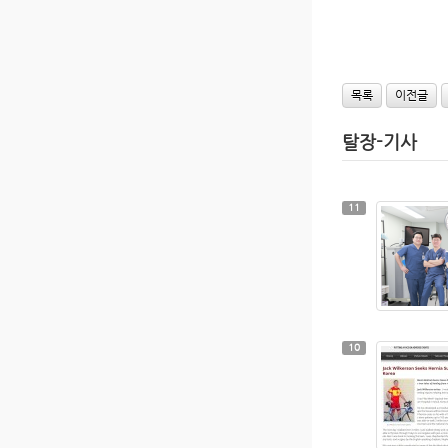
목록
이전글
탈장-기사
11
10