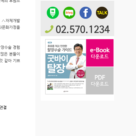
단체의 후원으
) △자체개발
 다문화가정을
탈장수술 경험
 많은 분들이
것 같아 기쁘
 연결