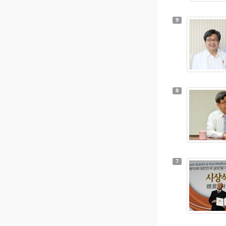
9
8
7