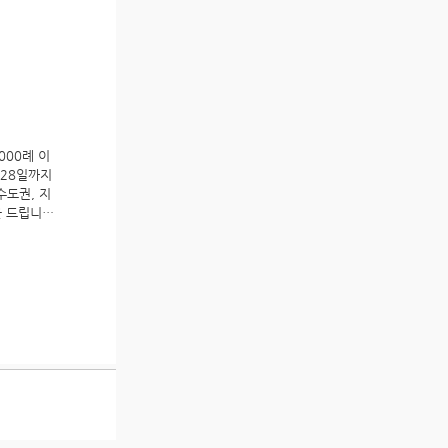
야하는 것입
 수술받는
 및 재배포
왔다.병원
을 해야합
대항병원이
 그것보다
고민이 커
는 경우도
현실적인 고
흐르다 보면
란 심정으
방법으로 수
들었지만 오
절개해서 방
규모를 키웠
 사용해서
음이 편하
장단점이 있
000례 이
다"는 포부
작습니
. 28일까지
 많은 경
수도권, 지
 외과전문
을 드립니
아지면서 탈
 있도록 최
0세 된 분
습니다. ​
고 여러가지
수술을 기
은 외국에
상 지금 국
 간단하게
좋거나 하셔
술은 절개
에 관리가
외과전문의
 아물때까