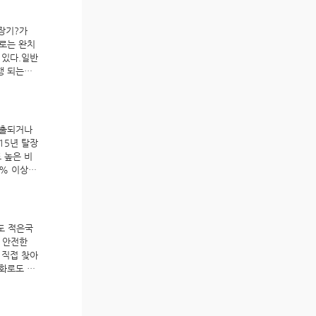
직접 제거해
증 같은 부
윤식 원장
불과합니
용을 없앴
 넘는 서혜
이 찾아오셨
장기?가
00여명에
술’을 개발
라도 피하
로는 완치
 의료진은
 되었
 달리, 국
 있다.일반
강 원장은
 한발 더
 :
 되는데,
술법을 학술
보, 메디컬
다.또한 재
내장을 보
. 메디소
.또한 기
그 구멍을
수상 ▷ 링
마취를 사용
 많아 '노
대상 ▷ 링
환자들의 탈
 있다. 강
돌출되거나
글로벌 의
쁨병원 강윤
나다 숄다이
15년 탈장
 메디컬아시
새롭게 개발
낫다는 자
 높은 비
‘메디컬아시
서 탈장수
 만들겠다는
0% 이상을
로복벽을
환자가 입소
 있습니다
하는 방식
했다. ​
: 나이가
하다는 까
새로운 의
 무엇인가
까지 줄일
했다. 그
장이 탈출한
발도 적은국
기를 제외한
대하는 것에
록하게 밀
 안전한
웠던 고령
원이 알려지
래도 가장
 직접 찾아
쁨병원 강윤
한 강 원
장은 바로
화로도 탈
다고 이야
원에서 외과
고 배꼽으
 세계 1
 “최근에
90년 후
즘에는 이런
 가이드*
 국소마취
고 대장내
 반흔탈장
소개* 소아
상섭 기자
병원을 개원