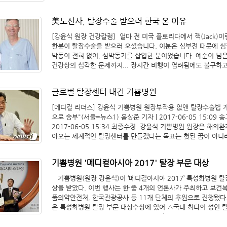
육의 틈을 꿰매서 해결하는 방식이다. 원인을 직접 해결했으니
발도 거의 없어 재발률이 0.5%에 불과하다. 강윤식 원장은 “
수술에 오랜 골칫거리”라며 “2013년부터 인공망을 쓰지 않고 
美노신사, 탈장수술 받으러 한국 온 이유
정확히 막는 방식으로 수술을 진행하고 있는데 재발 사례는 거의
[강윤식 원장 건강칼럼] 얼마 전 미국 플로리다에서 잭(Jack)이
말했다. 이어 “부작용으로 고생하다 인공망 제거 수술을 위해 
한분이 탈장수술을 받으러 오셨습니다. 이분은 심부전 때문에 심
자들이 적지 않아 안타깝다”며 “환자 고통을 생각한다면 인공망
박동이 전혀 없어, 심박동기를 삽입한 분이었습니다. 예순이 넘
용하지 말아야 한다”고 덧붙였다. ​관련기사 [라포르시안] 기쁨
건강상의 심각한 문제까지... 장시간 비행이 염려됨에도 불구하고
술 2만2천례 돌파 '수면마취 무인공망'적용[위키리크스한국] 기
장수술을 받기 위해 이역만리 저희 병원을 찾아오신 까닭이 궁
장수술 2만 2000례 돌파
다. 환자분의 친한 친구 3명도 탈장이 생겨 수술을 받았답니다. 
글로벌 탈장센터 내건 기쁨병원
막을 이용한 수술이었습니다. 그런데 그 중 두 명은 탈장이 재발
5번, 또 한명은 3번이나 수술을 반복했답니다. 나머지 한 명은 
[메디컬 리더스] 강윤식 기쁨병원 원장부작용 없앤 탈장수술법 
번의 수술로 끝냈지만, 재발이 걱정돼 가벼운 운동도 하지 못하
으로 승부"(서울=뉴스1) 음상준 기자 | 2017-06-05 15:09 송고
합니다. 이런 주변 상황 때문에, 탈장수술이 받고 싶었지만 인
2017-06-05 15:34 최종수정​ 강윤식 기쁨병원 원장은 해외환자들이 찾
꼭 피하고 싶었답니다. 이게 바로 미국인 잭이 인공막을 전혀 사
아오는 세계적인 탈장센터를 만들겠다는 목표는 헛된 꿈이 아니
는 탈장수술을 받기 위해 한국행 비행기에 몸을 실은 이유입니다
감을 보였다.ⓒ News1 구윤성 기자 "기쁨병원이 탈장 치료만은 대학병원
탈장수술에 사용되는 인공막, 미국식품의약국(FDA)이 무려 3차
을 능가하는 곳이라고 자부해요. 올해 2500명의 탈장환자를 수
그 위험성을 경고해온 물질입니다. 인공막은 만성 수술 후 통증
기쁨병원 '메디컬아시아 2017' 탈장 부문 대상
표를 세웠습니다." 강윤식 기쁨병원 대표원장(62)은 "탈장으로
나, 세균 감염을 일으키고, 심한 경우 주변 장기에 천공을 발생시
해외환자들이 제 발로 찾아오는 전문병원을 만들겠다"고 장담했
기쁨병원(원장 강윤식)이 ‘메디컬아시아 2017’ 특성화병원 탈
니다. 환자분은 언론매체를 통해 이미 이러한 인공막 탈장수술의
대 달라고 되묻자 강 원장은 자신이 개발한 '강윤식 무장력 무인
상을 받았다. 이번 행사는 한·중 4개의 언론사가 주최하고 보건복
충분히 알고 계셨습니다. 그만큼 미국에서 인공막의 부작용 문제
수술'을 제시했다. 강 원장의 수술법은 탈장이 생기는 몸속 길을
품의약안전처, 한국관광공사 등 11개 단체의 후원으로 진행됐다
비일비재하게 일어나는지를 짐작할 수 있습니다. 환자분 친구들처
멍을 그대로 꿰매는 방식으로 부작용이 거의 없고 회복이 빠르다
은 특성화병원 탈장 부문 대상수상에 있어 △국내 최다의 성인 
재발률 또한 큰 골칫거리입니다. 인공막 탈장수술은 장이 빠져나
탈장 환자들은 구멍이 난 복벽에 주의 근육을 당겨서 꿰매거나 
수(11,824례) △자체개발한 ‘강윤식 무(無)인공막 탈장수술’ △
구멍은 그대로 열려있는데, 그 앞뒤에 인공막을 덧대주기만 하는
대는 수술을 받았다. 근육을 당기는 수술은 장력(tension)이 생
상 초고령 환자 탈장수술 △북한이탈주민·저소득 다문화가정을 