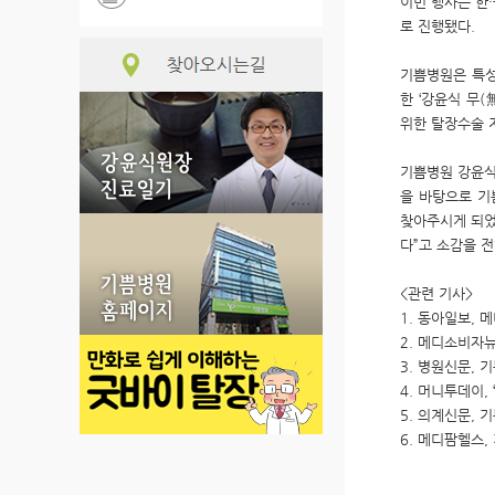
이번 행사는 한
로 진행됐다.
기쁨병원은 특성
한 ‘강윤식 무
위한 탈장수술 
기쁨병원 강윤식
을 바탕으로 기
찾아주시게 되었
다”고 소감을 전
<관련 기사>
1. 동아일보,
2. 메디소비자
3. 병원신문, 
4. 머니투데이,
5. 의계신문, 
6. 메디팜헬스,
​