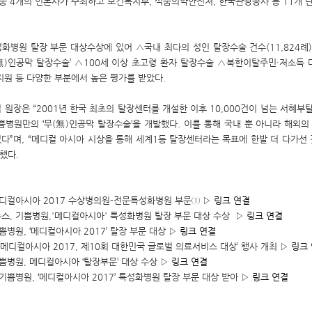
·중 4개의 언론사가 주최하고 보건복지부, 식품의약안전처, 한국관광공사 등 11개 
화병원 탈장 부문 대상수상에 있어 △국내 최다의 성인 탈장수술 건수(11,824례
(無)인공막 탈장수술’ △100세 이상 초고령 환자 탈장수술 △북한이탈주민·저소득
지원 등 다양한 부분에서 높은 평가를 받았다.
 원장은 “2001년 한국 최초의 탈장센터를 개설한 이후 10,000건이 넘는 서혜부
쁨병원만의 ‘무(無)인공막 탈장수술’을 개발했다. 이를 통해 국내 뿐 아니라 해외의
다”며, “메디컬 아시아 시상을 통해 세계1등 탈장센터라는 목표에 한발 더 다가선 
했다.
 메디컬아시아 2017 수상병의원-전문특성화병원 부문①
▷ 링크 연결
뉴스, 기쁨병원,'메디컬아시아' 특성화병원 탈장 부문 대상 수상
▷ 링크 연결
기쁨병원, ‘메디컬아시아 2017’ 탈장 부문 대상
▷ 링크 연결
 ‘메디컬아시아 2017, 제10회 대한민국 글로벌 의료서비스 대상’ 행사 개최
▷ 링크
기쁨병원, 메디컬아시아 ‘탈장부문’ 대상 수상
▷ 링크 연결
 기쁨병원, ‘메디컬아시아 2017’ 특성화병원 탈장 부문 대상 받아
▷ 링크 연결