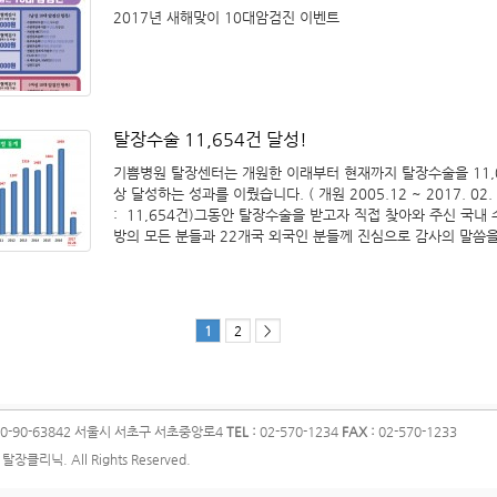
도 있습니다. Q. 기자 : 탈장은 증상이 나타나면 꼭 수술을 해
탈장수술은 고위결찰술 강력 추천!* 95세 초고령자도 안전하게
sslee@rapportian.com<저작권자 ⓒ 라포르시안, 무단 전재
2017년 새해맞이 10대암검진 이벤트
하기 전에 1년반 일정으로 영국 탈장전문 병원으로 유학도 다녀
니까? A. 강윤식 외과전문의(기쁨병원장) : 탈장은 반드시 수술
후유증 없는 국소마취 탈장수술 소개​
금지>
은 날로 승승장구했지만 고민이 없었던 건 아니다. 강 원장은 "
니다 일단 놔두면 자꾸 복압 때문에 부위가 커질 수 밖에 없구요
외과 전문병원으로 자리를 잡으면서 어느 순간 목표가 사라지고 
더 중요한 것은 장이 틈으로 빠져나왔다가 끼어서 들어가지 못하
졌다"고 말했다. 2세대까지 병원이 정상적으로 운영될까 하는 
생겨요 그것을 감돈이라고 그러죠 그런데 그런 식으로 몇 시간 
민도 작용했다. 그는 주위의 만류를 뿌리치고 2006년 마지막이
피가 안통하면서 장이 죽어버리게 됩니다 Q. 기자 : 그럼 어떤 
로 기쁨병원을 개원했다. "늦은 나이에 무모하다"는 얘기까지 
술을 하게 되나요? A. 강윤식 외과전문의(기쁨병원장) : 일단 
탈장수술 11,654건 달성!
는 2019년 강남구 한티역에 새 병원으로 확대 개원할 정도로 
법이 있고, 복강경으로 하기도 하고, 그리고 수술할 때 인공막을
다. 강 원장은 "앞뒤 재지 말고 환자들에게 보여줄 게 많아야 마
하는 경우도 있고 인공막을 사용하지 않는 방법이 있어요 서로 
기쁨병원 탈장센터는 개원한 이래부터 현재까지 탈장수술을 11,
다"며 "기쁨병원은 겉치레보다 실력이 좋은 병원으로 만들고 싶
지만 절개수술이 훨씬 간단하고요 수술시간도 짧고 수술범위도 
상 달성하는 성과를 이뤘습니다. ( 개원 2005.12 ~ 2017. 02
를 밝히며 환하게 웃었다.​
다 Q. 기자 : 수술에 대한 마취가 있잖아요 마취에 대한 부담감이
: 11,654건)그동안 탈장수술을 받고자 직접 찾아와 주신 국내 
우가 있습니다 마취는 어떤식으로 진행하게 되나요? A. 강윤식
방의 모든 분들과 22개국 외국인 분들께 진심으로 감사의 말씀
의(기쁨병원장) : 탈장은 소아 탈장도 있지만 반대로 연세가 많
다. 앞으로 기쁨병원 탈장센터가 세계 1등 탈장센터로 향해갈수
장이 급격하게 늘어나기도 합니다 80세 90세, 심지어 저희는 10
상의 진료 및 수술 등 양질의 의료서비스를 제공하고자 노력하겠
도 탈장수술을 했는대, 연세가 많으면 폐도 안좋고 심장도 안좋
걱정이 많으니까 마취를 못해서 수술을 못하고 병원에서도 자꾸 
1
2
>
피하고 그러다 보니까 수술을 못하는 경우가 많습니다 탈장수술
서 보면 국소마취로 하는 경우도 있는대 저희도 병원에 10년 이
소마취로 수술하는 자리 3~5Cm 정도 범위만 국소마취로 하고
하고 하니까 암만 연세가 많고 아니면 폐가 안좋거나 심장이 안
도 전혀 문제가 없습니다 안전하게 할 수 있습니다 국소마취 수
0-90-63842
서울시 서초구 서초중앙로4
TEL :
02-570-1234
FAX :
02-570-1233
수술만 가능한거죠 사실 Q. 기자 : 그렇다면 탈장수술 후에 몸
탈장클리닉. All Rights Reserved.
필요하지 않겠습니까? 어떻게 관리하면 좋을까요? A. 강윤식 
(기쁨병원장) : 수술을 해서 틈을 막아주었는데 이제는 튼튼하게