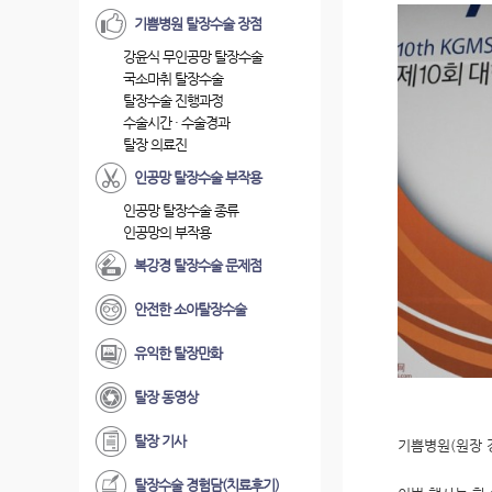
기쁨병원 탈장수술 장점
강윤식 무인공망 탈장수술
국소마취 탈장수술
탈장수술 진행과정
수술시간 · 수술경과
탈장 의료진
인공망 탈장수술 부작용
인공망 탈장수술 종류
인공망의 부작용
복강경 탈장수술 문제점
안전한 소아탈장수술
유익한 탈장만화
탈장 동영상
탈장 기사
기쁨병원(원장 강
탈장수술 경험담(치료후기)