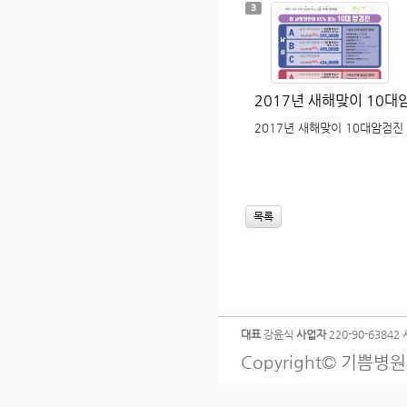
이번 시간에는 탈장의 원인과 치
3
아 2017’ 특성화병원 탈장 부
들면서 탈장이라는 병에 걸릴 
요? A. 강윤식 외과전문의(기
가운데 빠져나오는 것들인대 그
고 나오는 현상으로 나타납니다
많은 70% 이상을 차지하는 
2017년 새해맞이 10대
사타구니 쪽에 바로 연하는 아
로도 많이 나오고 또 옆구리로
2017년 새해맞이 10대암검진
저런 수술을 많이 하다 보니까
도 있습니다. Q. 기자 : 탈
니까? A. 강윤식 외과전문의(
니다 일단 놔두면 자꾸 복압 때
더 중요한 것은 장이 틈으로 
목록
생겨요 그것을 감돈이라고 그러
피가 안통하면서 장이 죽어버리게
술을 하게 되나요? A. 강윤식
법이 있고, 복강경으로 하기도 
하는 경우도 있고 인공막을 사
지만 절개수술이 훨씬 간단하고
다 Q. 기자 : 수술에 대한 마
대표
강윤식
사업자
220-90-63842
우가 있습니다 마취는 어떤식으
Copyright© 기쁨병원 탈
의(기쁨병원장) : 탈장은 소아
장이 급격하게 늘어나기도 합니다 
도 탈장수술을 했는대, 연세가