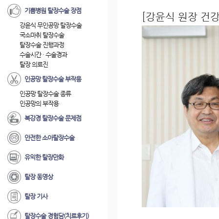
기쁨병원 탈장수술 장점
[강윤식 원장 건
강윤식 무인공망 탈장수술
국소마취 탈장수술
탈장수술 진행과정
수술시간 · 수술경과
탈장 의료진
인공망 탈장수술 부작용
인공망 탈장수술 종류
인공망의 부작용
복강경 탈장수술 문제점
안전한 소아탈장수술
유익한 탈장만화
탈장 동영상
탈장 기사
탈장수술 경험담(치료후기)