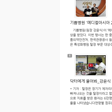
막을 이용한 수술이었습니다. 그
장수술 2만 2000례 돌파
5번, 또 한명은 3번이나 수술
번의 수술로 끝냈지만, 재발이
합니다. 이런 주변 상황 때문
꼭 피하고 싶었답니다. 이게 바
기쁨병원 '메디컬아시아 2
는 탈장수술을 받기 위해 한국
탈장수술에 사용되는 인공막, 미
기쁨병원(원장 강윤식)이 ‘메디
그 위험성을 경고해온 물질입니
상을 받았다. 이번 행사는 한·
나, 세균 감염을 일으키고, 심
품의약안전처, 한국관광공사 등
니다. 환자분은 언론매체를 통
은 특성화병원 탈장 부문 대상
충분히 알고 계셨습니다. 그만
수(11,824례) △자체개발한 
비일비재하게 일어나는지를 짐작
상 초고령 환자 탈장수술 △북
5
재발률 또한 큰 골칫거리입니다
수술 지원 등 다양한 부분에서 
구멍은 그대로 열려있는데, 그
은 “2001년 한국 최초의 탈장
때문에 재발률이 2~5%로 높습
부탈장수술 경험을 바탕으로 기
주는 기쁨병원의 ‘무인공막 탈장
했다. 이를 통해 국내 뿐 아니
다. 우리 병원에는 지금까지 2
다”며, “메디컬 아시아 시상을
습니다. 그만큼 인공막 탈장수
닥터에게 물어봐_강윤식 
다가선 것 같아 기쁘다”고 소감을
고 싶은 수술입니다. 점점 인공
아시아 2017 수상병의원-전문
* 기자 : 탈장은 장기가 제자
내에서는 여전히 부작용에 대한 
비자뉴스, 기쁨병원,'메디컬아시
빠져나오는 것을 탈장이라고 합
Kormedi.com(코메디닷컴)
크 연결3. 병원신문, 기쁨병원, 
으로 치료를 받은 환자는 6만명
크 연결4. 머니투데이, ‘메디컬
율을 나타냈습니다연령별 점유율
료서비스 대상’ 행사 개최 ▷ 
차지하고 있고 굳이 고령층이 
아 ‘탈장부문’ 대상 수상 ▷ 링