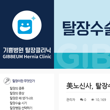
탈장이란 무엇인가
美노신사, 탈장
탈장의 종류
탈장의 증상
탈장은 왜 생기나요
관리자
0
10,169
탈장수술 시기
탈장병원 선택하기