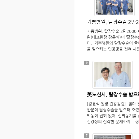
기쁨병원, 탈장수술 2만2
기쁨병원, 탈장수술 2만2000
원(대표원장 강윤식)이 ‘탈장수
다. 기쁨병원의 탈장수술이 국
을 일으키는 인공망을 전혀 사
된다는 점에서 찾을 수 있다. 이
혜부탈장, 소아탈장, 성인과 
9
분의 병원에서는 그물모양의 인
방식의 ‘인공망 탈장수술’을 시
은 그대로 방치하는 방식이기 
재발률은 5~10%에 달한다. 
무인공망을 전혀 사용하지 않는다
美노신사, 탈장수술 받으
육의 틈을 꿰매서 해결하는 방
발도 거의 없어 재발률이 0.5
[강윤식 원장 건강칼럼] 얼마 
수술에 오랜 골칫거리”라며 “2
한분이 탈장수술을 받으러 오셨
정확히 막는 방식으로 수술을 
박동이 전혀 없어, 심박동기를
말했다. 이어 “부작용으로 고
건강상의 심각한 문제까지... 
자들이 적지 않아 안타깝다”며 
장수술을 받기 위해 이역만리 
용하지 말아야 한다”고 덧붙였다
다. 환자분의 친한 친구 3명도
7
술 2만2천례 돌파 '수면마취 