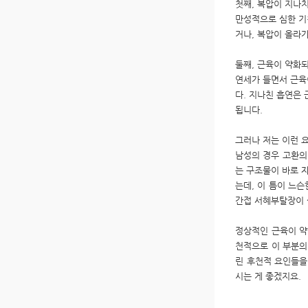
첫째, 복압이 지나
만성적으로 심한 기침
거나, 복압이 올라
둘째, 근육이 약화
연세가 들면서 근육
다. 지나친 흡연은
됩니다.
그러나 저는 이런 
남성의 경우 고환의
는 구조물이 바로 
는데, 이 틈이 느
간접 서혜부탈장이 
정상적인 근육이 약
천적으로 이 부분의
린 후천적 요인들을
시는 게 좋겠지요.