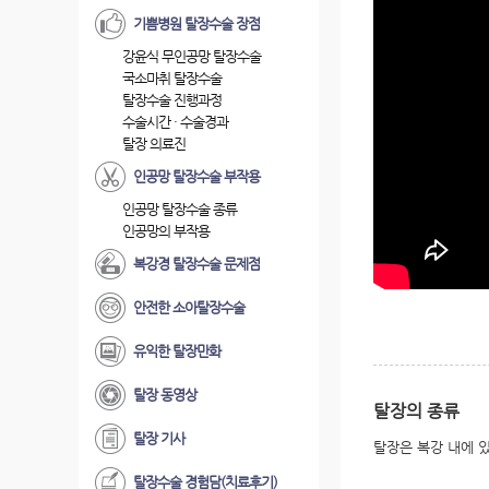
기쁨병원 탈장수술 장점
강윤식 무인공망 탈장수술
국소마취 탈장수술
탈장수술 진행과정
수술시간 · 수술경과
탈장 의료진
인공망 탈장수술 부작용
인공망 탈장수술 종류
인공망의 부작용
복강경 탈장수술 문제점
안전한 소아탈장수술
유익한 탈장만화
탈장 동영상
탈장의 종류
탈장 기사
탈장은 복강 내에 
탈장수술 경험담(치료후기)