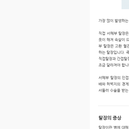
가장 많이 발생하는 서
직접 서혜부 탈장은
옷이 해져 속살이 
부 탈장은 고환 혈
하는 탈장입니다. 
직접탈장과 간접탈장
조금 달라져야 합니
서혜부 탈장의 인접
배와 허벅지의 경계
서둘러 수술을 받는
탈장의 증상
탈장이란 병에 대해